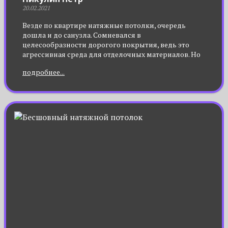
20.02.2021
Везде по квартире натяжные потолки, очередь
дошла и до санузла. Сомневался в
целесообразности дорогого покрытия, ведь это
агрессивная среда для отделочных материалов. Но
результат приятно порадовал. Ни плесень, ни
подробнее...
грибки на поверхности пленки не приживаются.
Еще хочу отметить пожаробезопасность натяжного
потолка. Был небольшой прецедент, но полотно не
загорелось. Очень рекомендую! Цена полностью
оправдана качеством.