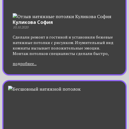
Куликова София
10.10.2020
Сделали ремонт в гостиной и установили бежевые
натяжные потолки с рисунком. Изумительный вид
комнаты вызывает положительные эмоции.
Монтаж потолков специалисты сделали быстро,
цены адекватные – все очень понравилось. Ремонту
подробнее...
полгода, но вид потолочной части остался
первозданным.