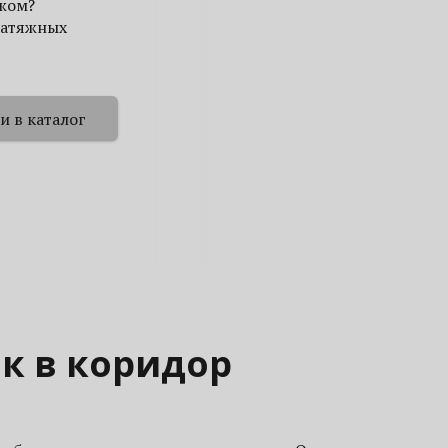
ажом?
натяжных
и в каталог
к в коридор