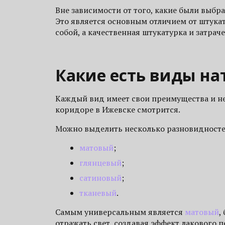
Вне зависимости от того, какие были выбр
Это является основным отличием от штука
собой, а качественная штукатурка и затрач
Какие есть виды н
Каждый вид имеет свои преимущества и нед
коридоре в Ижевске смотрится.
Можно выделить несколько разновидностей
матовый
;
глянцевый
;
сатиновый
;
тканевый
.
Самым универсальным является
матовый
,
отражать свет, создавая эффект лакового 