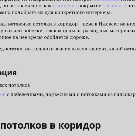
 но не так сильно, как
глянцевое
покрытие.
Тканевые
пот
ожно подобрать их для конкретного интерьера.
аны натяжные потолки в коридор – цена в Ижевске на них
турки или побелки, так как цены на расходные материал
енное на нее время обойдется дороже.
остатки, но только от ваших вкусов зависит, какой натя
ация
ных потолков
ков
с побелочными, подвесными и потолками из гипсокар
потолков в коридор