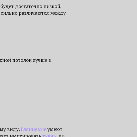
 будет достаточно низкой.
ы сильно различаются между
жной потолок лучше в
ему виду.
Глянцевые
умеют
ляет имитировать
ткань
, из-