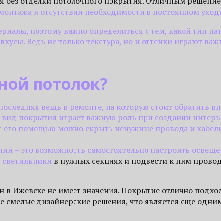
я без отделки потолочного покрытия. Отличным решение
монтажа и отсутствии необходимости в постоянном уходе
ериалы, поэтому важно определиться с тем, какой тип н
кусы. Ведь не только текстура, но и оттенки играют важ
ной потолок?
 последняя вещь в ремонте, на которую стоит обратить вн
й вид покрытия играет важную роль при создании интерье
 с его помощью можно скрыть ненужные провода и кабели
нии – это возможность самостоятельно настроить освещ
ь
светильники
в нужных секциях и подвести к ним провод
йн в Ижевске не имеет значения. Покрытие отлично подх
ые смелые дизайнерские решения, что является еще одни