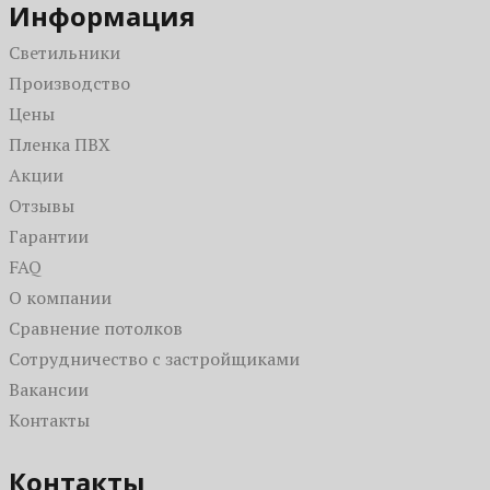
Со световыми линиями
На кухню
Информация
С подсветкой
Светильники
С фотопечатью
Производство
Цены
Пленка ПВХ
Акции
Отзывы
Гарантии
FAQ
О компании
Сравнение потолков
Сотрудничество с застройщиками
Вакансии
Контакты
Контакты