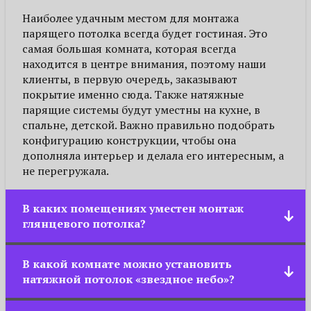
Наиболее удачным местом для монтажа
парящего потолка всегда будет гостиная. Это
самая большая комната, которая всегда
находится в центре внимания, поэтому наши
клиенты, в первую очередь, заказывают
покрытие именно сюда. Также натяжные
парящие системы будут уместны на кухне, в
спальне, детской. Важно правильно подобрать
конфигурацию конструкции, чтобы она
дополняла интерьер и делала его интересным, а
не перегружала.
В каких помещениях уместен монтаж
глянцевого потолка?
Полотна с зеркальной поверхностью – одни из
В какой комнате можно установить
наиболее универсальных. Они подходят как для
натяжной потолок «звездное небо»?
маленьких комнат, зрительно их увеличивая, так
и больших. Натяжные глянцевые системы
Монтаж полотна с «небом» можно выполнить в