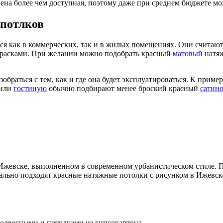
ена более чем доступная, поэтому даже при среднем бюджете мо
 потлков
ся как в коммерческих, так и в жилых помещениях. Они считают
 красками. При желании можно подобрать красный
матовый
натяж
обраться с тем, как и где она будет эксплуатироваться. К приме
или
гостиную
обычно подбирают менее броский красный
сатин
Ижевске, выполненном в современном урбанистическом стиле. П
еально подходят красные натяжные потолки с рисунком в Ижевск
одвесными и потолками из гипсокартона