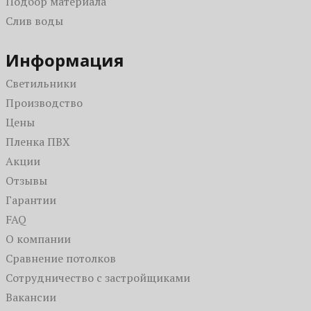
Подбор материала
Парящие
Для дачи
Слив воды
Зеркальные
В санузел (туалет)
Со световыми линиями
На кухню
Информация
С подсветкой
Светильники
С фотопечатью
Производство
Цены
Пленка ПВХ
Акции
Отзывы
Гарантии
FAQ
О компании
Сравнение потолков
Сотрудничество с застройщиками
Вакансии