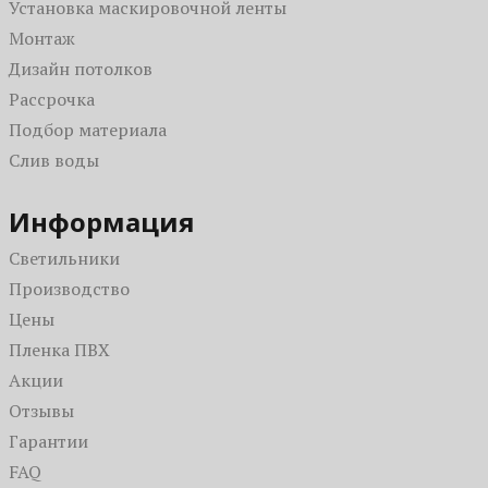
Установка маскировочной ленты
Красные
Кривые линии
Для офиса
Монтаж
Бежевые
Светопрозрачные
На балкон / на лоджию
Дизайн потолков
С рисунком
В коридор
Рассрочка
Одноуровневые
В гостиную
Подбор материала
Парящие
Для дачи
Слив воды
Зеркальные
В санузел (туалет)
Со световыми линиями
На кухню
Информация
С подсветкой
Светильники
С фотопечатью
Производство
Цены
Пленка ПВХ
Акции
Отзывы
Гарантии
FAQ