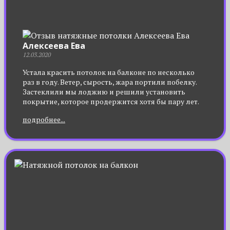
Алексеева Ева
12.03.2020
Устала красить потолок на балконе по несколько
раз в году. Ветер, сырость, жара портили побелку.
Застеклили мы лоджию и решили установить
покрытие, которое продержится хотя бы пару лет.
Друзья посоветовали натяжной потолок. В
подробнее...
компании нам подсказали, какой вид полотна
подойдет лучше, и уже вскоре тканевой потолок
красовался на балконе. Пылесосом пройдусь и уже
чистый, провода не выступают, да и как-то уютно
стало. Рекомендую.