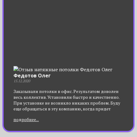
Федотов Олег
15.12.2020
Заказывали потолки в офис. Результатом доволен
весь коллектив. Установили быстро и качественно.
При установке не возникло никаких проблем. Буду
еще обращаться в эту компанию, когда придет
время устанавливать потолок дома. Надежная,
подробнее...
добросовестная компания с доступными ценами!
Советую!