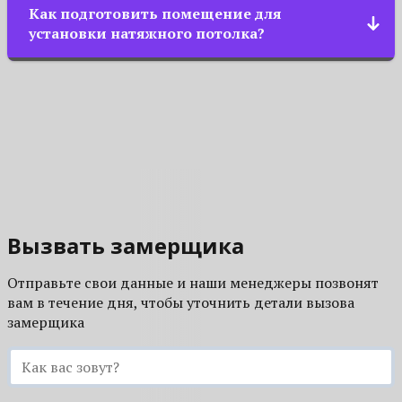
натяжной потолочной конструкции. Поэтому
Как подготовить помещение для
получить у менеджера по телефону или
после окончания ремонта вы сможете отмечать
установки натяжного потолка?
посмотреть в разделе «Акции».
дома любые праздники, ни в чем себе не
Особой подготовки не требуется. Главное
отказывая.
обеспечить доступ к стенам по периметру
помещения и убрать (закрыть защитной
плёнкой) мелкие детали интерьера и мебель.
Вызвать замерщика
Отправьте свои данные и наши менеджеры позвонят
вам в течение дня, чтобы уточнить детали вызова
замерщика