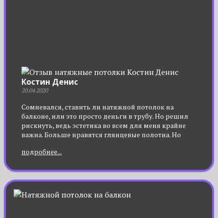
Костин Денис
20.04.2020
Сомневался, ставить ли натяжной потолок на
балконе, или это просто деньги в трубу. Но решил
рискнуть, ведь эстетика во всем для меня крайне
важна. Больше нравятся глянцевые полотна. Но
когда обратился с заказом, специалисты
подробнее...
посоветовали тканевый вариант, потому, что балкон
неотапливаемый. Спасибо за дельный совет, третий
год стоит – ни деформаций, ни потери цвета, даже
воду удерживал, когда сверху затопили.
Задумываюсь теперь о натяжном потолке в ванную.