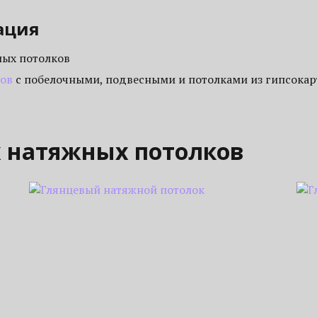
ация
ных потолков
ков
с побелочными, подвесными и потолками из гипсокар
х натяжных потолков