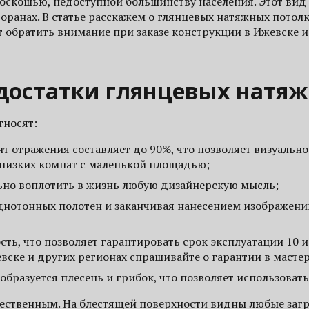
оскошью, недоступной большинству населения. Этот вид
торанах. В статье расскажем о глянцевых натяжных потолк
ит обратить внимание при заказе конструкции в Ижевске и
достатки глянцевых натяж
тносят:
т отражения составляет до 90%, что позволяет визуальн
 низких комнат с маленькой площадью;
льно воплотить в жизнь любую дизайнерскую мысль;
однотонных полотен и заканчивая нанесением изображен
ть, что позволяет гарантировать срок эксплуатации 10 и
вске и других регионах спрашивайте о гарантии в масте
образуется плесень и грибок, что позволяет использовать
щественным. На блестящей поверхности видны любые заг