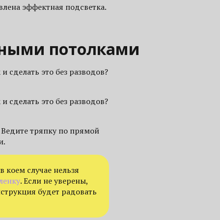
овлена эффектная подсветка.
жными потолками
и сделать это без разводов?
и сделать это без разводов?
 Ведите тряпку по прямой
и.
в коем случае нельзя
ленку
. Если не уверены,
нструкция будет радовать