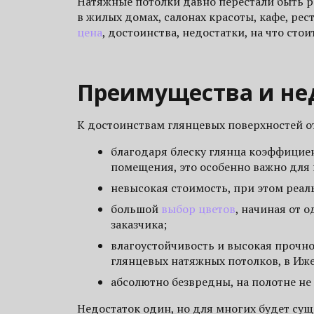
Натяжные потолки давно перестали быть р
в жилых домах, салонах красоты, кафе, рес
цена
, достоинства, недостатки, на что сто
Преимущества и не
К достоинствам глянцевых поверхностей о
благодаря блеску глянца коэффициен
помещения, это особенно важно для
невысокая стоимость, при этом реа
большой
выбор цветов
, начиная от 
заказчика;
влагоустойчивость и высокая прочнос
глянцевых натяжных потолков, в Иже
абсолютно безвредны, на полотне не 
Недостаток один, но для многих будет су