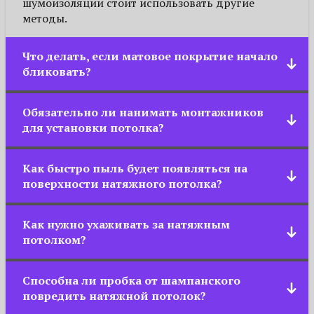
шумоизоляции стоит использовать другие
методы.
Что делать, если матовое покрытие начало
бликовать?
Скорее всего, это заводской брак, поскольку
Обязательно ли нанимать монтажников
поверхность не должна казаться глянцевой даже
для установки потолка?
спустя 5 лет эксплуатации.
Закрепить полотно можно самостоятельно, но
Как быстро пыль будет появляться на
при работе со светильниками лучше довериться
поверхности натяжного потолка?
электромонтеру, так как работать с
электричеством без навыков очень опасно!
Сложно дать ответ на этот вопрос, поскольку все
Как нужно ухаживать за натяжным
зависит от типа помещения и его
потолком?
месторасположения. Если пользователь заметит
какие-то загрязнения, то он сможет убрать их
Натяжные потолки не требуют особого ухода и
самостоятельно.
Способна ли пробка от шампанского
легко чистятся. При необходимости используют
повредить натяжной потолок?
моющие средства, не содержащие