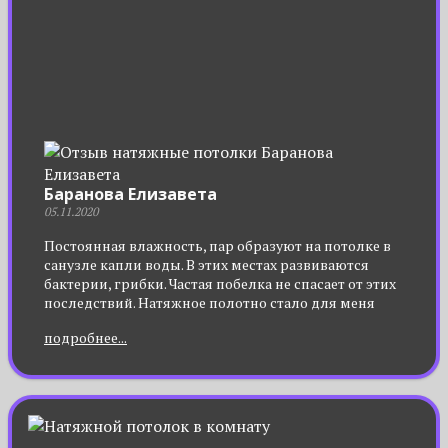
Баранова Елизавета
05.11.2020
Постоянная влажность, пар образуют на потолке в
санузле капли воды. В этих местах развиваются
бактерии, грибки. Частая побелка не спасает от этих
последствий. Натяжное полотно стало для меня
спасением. Мало того, что скрыло все
подробнее...
нелицеприятные места на потолке, так еще и
красиво стало. Протираю тряпкой и чистота. А
блестящая поверхность (выбрала глянцевую
пленку) добавила объема маленькому помещению
санузла.