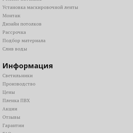
Черные
3D
Для бассейна
Установка маскировочной ленты
Красные
Кривые линии
Для офиса
Монтаж
Бежевые
Светопрозрачные
На балкон / на лоджию
Дизайн потолков
С рисунком
В коридор
Рассрочка
Одноуровневые
В гостиную
Подбор материала
Парящие
Для дачи
Слив воды
Зеркальные
В санузел (туалет)
Со световыми линиями
На кухню
Информация
С подсветкой
Светильники
С фотопечатью
Производство
Цены
Пленка ПВХ
Акции
Отзывы
Гарантии