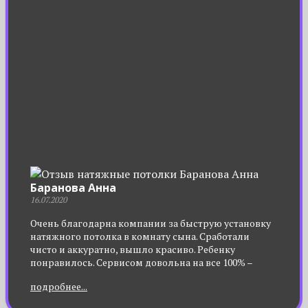
Баранова Анна
16.07.2020
Очень благодарна компании за быструю установку
натяжного потолка в комнату сына. Сработали
чисто и аккуратно, вышло красиво. Ребенку
понравилось. Сервисом довольна на все 100% –
замерщики приезжают оперативно, расчет
подробнее...
происходит тоже быстро. Цена радует, установка
вышла совсем недорого. Всем рекомендую.