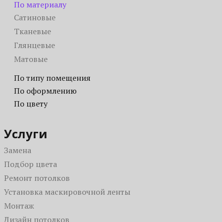
По материалу
Сатиновые
Тканевые
Глянцевые
Матовые
По типу помещения
Для коттеджа
По оформлению
Звездное небо
По цвету
В зал
Синие
Бесшовные
В прихожую
Розовые
Услуги
С трековыми светильниками
В комнату
Зеленые
Фактурные с тиснением и узором
В спальню
Замена
Белые
Двухуровневые
В детскую
Подбор цвета
Голубые
Многоуровневые
В ванную
Ремонт потолков
Черные
3D
Для бассейна
Установка маскировочной ленты
Красные
Кривые линии
Для офиса
Монтаж
Бежевые
Светопрозрачные
На балкон / на лоджию
Дизайн потолков