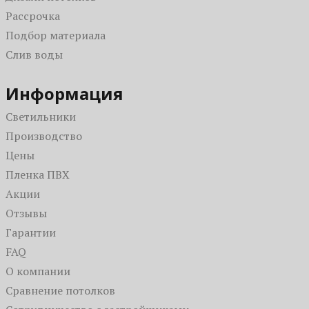
С рисунком
В коридор
Рассрочка
Одноуровневые
В гостиную
Подбор материала
Парящие
Для дачи
Слив воды
Зеркальные
В санузел (туалет)
Со световыми линиями
На кухню
Информация
С подсветкой
Светильники
С фотопечатью
Производство
Цены
Пленка ПВХ
Акции
Отзывы
Гарантии
FAQ
О компании
Сравнение потолков