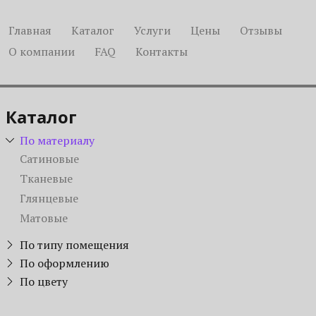
Главная
Каталог
Услуги
Цены
Отзывы
О компании
FAQ
Контакты
Каталог
По материалу
Сатиновые
Тканевые
Глянцевые
Матовые
По типу помещения
Для коттеджа
По оформлению
Звездное небо
По цвету
В зал
Синие
Бесшовные
В прихожую