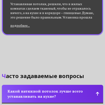
Устанавливая потолки, решили, что в жилых
комнатах сделаем тканевый, чтобы не отражалось
ничего, а на кухне и в коридоре – глянцевые. Думаю,
это решение было правильным. Установка прошла
быстро и качественно. Ну, а какой материал лучше,
подробнее...
сказать сложно. Лично мне больше нравятся
пленочные
Часто задаваемые вопросы
Какой натяжной потолок лучше всего
устанавливать на кухне?