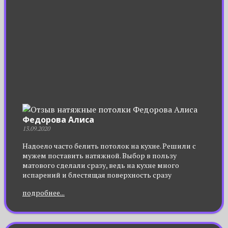
Федорова Алиса
13.09.2020
Надоело часто белить потолок на кухне. Решили с
мужем поставить натяжной. Выбор в пользу
матового сделали сразу, ведь на кухне много
испарений и блестящая поверхность сразу
покроется пятнами, и не прогадали. Мою потолок
подробнее...
редко, лишних разводов на нем не остается. Теперь
кухня выглядит солидно, словно дорогая
фактурная штукатурка на потолке.